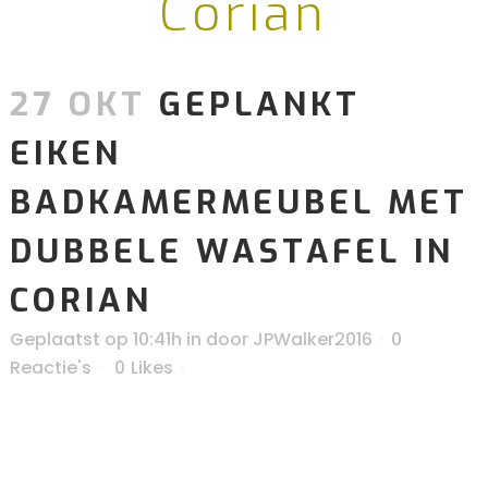
Corian
27 OKT
GEPLANKT
EIKEN
BADKAMERMEUBEL MET
DUBBELE WASTAFEL IN
CORIAN
Geplaatst op 10:41h
in
door
JPWalker2016
0
Reactie's
0
Likes