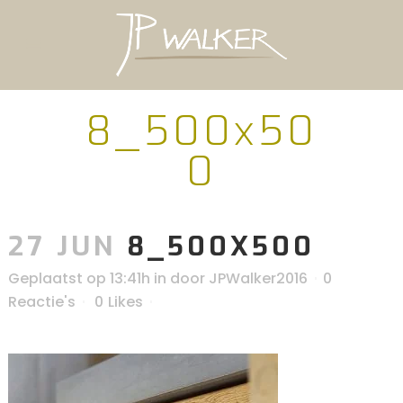
8_500x50
0
27 JUN
8_500X500
Geplaatst op 13:41h
in
door
JPWalker2016
0
Reactie's
0
Likes