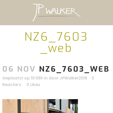
NZ6_7603
_web
06 NOV
NZ6_7603_WEB
Geplaatst op 10:08h
in
door
JPWalker2016
0
Reactie's
0
Likes