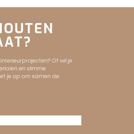
 HOUTEN
AAT?
erieurprojecten? Of wil je
rialen en slimme
 met je op om samen de