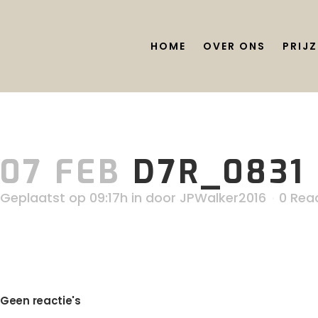
HOME
OVER ONS
PRIJZ
07 FEB
D7R_0831
Geplaatst op 09:17h
in
door
JPWalker2016
0 Reac
Geen reactie's