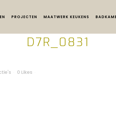
EN
PROJECTEN
MAATWERK KEUKENS
BADKAME
D7R_0831
tie's
0
Likes