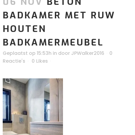
06 NOV
BETON
BADKAMER MET RUW
HOUTEN
BADKAMERMEUBEL
Geplaatst op 15:53h
in
door
JPWalker2016
0
Reactie's
0
Likes