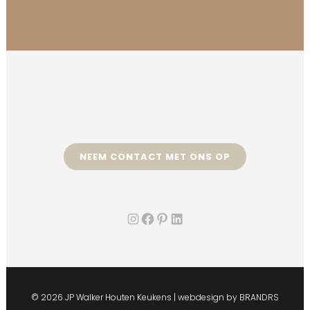
NEEM CONTACT MET ONS OP
Instagram
Facebook
Pinterest
LinkedIn
©
2026 JP Walker Houten Keukens | webdesign by
BRANDRS