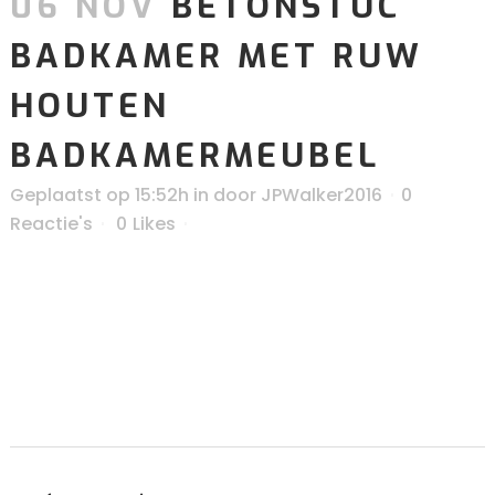
06 NOV
BETONSTUC
BADKAMER MET RUW
HOUTEN
BADKAMERMEUBEL
Geplaatst op 15:52h
in
door
JPWalker2016
0
Reactie's
0
Likes