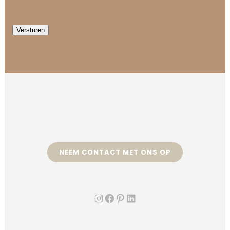
Versturen
NEEM CONTACT MET ONS OP
Instagram
Facebook
Pinterest
LinkedIn